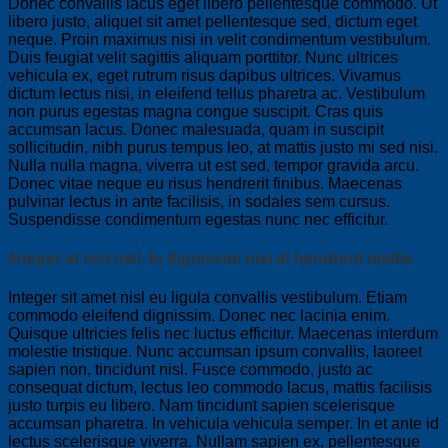
Donec convallis lacus eget libero pellentesque commodo. Ut
libero justo, aliquet sit amet pellentesque sed, dictum eget
neque. Proin maximus nisi in velit condimentum vestibulum.
Duis feugiat velit sagittis aliquam porttitor. Nunc ultrices
vehicula ex, eget rutrum risus dapibus ultrices. Vivamus
dictum lectus nisi, in eleifend tellus pharetra ac. Vestibulum
non purus egestas magna congue suscipit. Cras quis
accumsan lacus. Donec malesuada, quam in suscipit
sollicitudin, nibh purus tempus leo, at mattis justo mi sed nisi.
Nulla nulla magna, viverra ut est sed, tempor gravida arcu.
Donec vitae neque eu risus hendrerit finibus. Maecenas
pulvinar lectus in ante facilisis, in sodales sem cursus.
Suspendisse condimentum egestas nunc nec efficitur.
Integer at nisl nisl. In dignissim nisi at hendrerit mattis.
Integer sit amet nisl eu ligula convallis vestibulum. Etiam
commodo eleifend dignissim. Donec nec lacinia enim.
Quisque ultricies felis nec luctus efficitur. Maecenas interdum
molestie tristique. Nunc accumsan ipsum convallis, laoreet
sapien non, tincidunt nisl. Fusce commodo, justo ac
consequat dictum, lectus leo commodo lacus, mattis facilisis
justo turpis eu libero. Nam tincidunt sapien scelerisque
accumsan pharetra. In vehicula vehicula semper. In et ante id
lectus scelerisque viverra. Nullam sapien ex, pellentesque