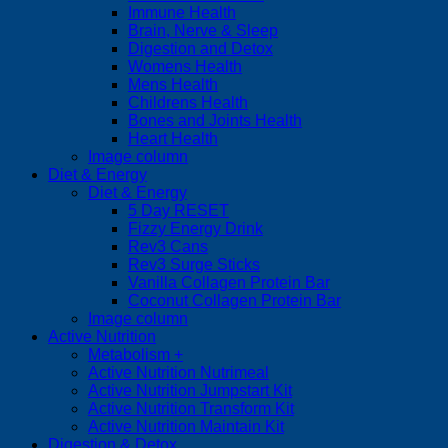
Immune Health
Brain, Nerve & Sleep
Digestion and Detox
Womens Health
Mens Health
Childrens Health
Bones and Joints Health
Heart Health
Image column
Diet & Energy
Diet & Energy
5 Day RESET
Fizzy Energy Drink
Rev3 Cans
Rev3 Surge Sticks
Vanilla Collagen Protein Bar
Coconut Collagen Protein Bar
Image column
Active Nutrition
Metabolism +
Active Nutrition Nutrimeal
Active Nutrition Jumpstart Kit
Active Nutrition Transform Kit
Active Nutrition Maintain Kit
Digestion & Detox