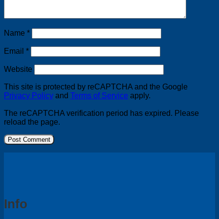
Name
*
Email
*
Website
This site is protected by reCAPTCHA and the Google
Privacy Policy
and
Terms of Service
apply.
The reCAPTCHA verification period has expired. Please
reload the page.
Info