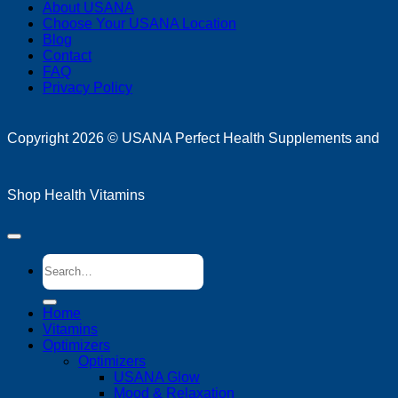
About USANA
P
Choose Your USANA Location
S
Blog
M
Contact
FAQ
Privacy Policy
D
Copyright 2026 ©
USANA Perfect Health Supplements and
Shop Health Vitamins
Search
for:
Home
Vitamins
Optimizers
Optimizers
USANA Glow
Mood & Relaxation