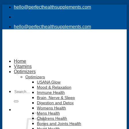
Skip
hello@perfecthealthsupplements.com
to
content
hello@perfecthealthsupplements.com
Home
Vitamins
Optimizers
Optimizers
USANA Glow
Mood & Relaxation
Search
Immune Health
for:
Brain, Nerve & Sleep
Digestion and Detox
Womens Health
Mens Health
Childrens Health
Bones and Joints Health
Heart Health