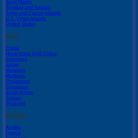
Saint Martin
Trinidad and Tobago
Turks and Caicos Islands
U.S. Virgin Islands
United States
Asia
China
Hong Kong SAR China
Indonesia
Japan
Malaysia
Maldives
Philippines
Singapore
South Korea
Taiwan
Thailand
Europe
Austria
France