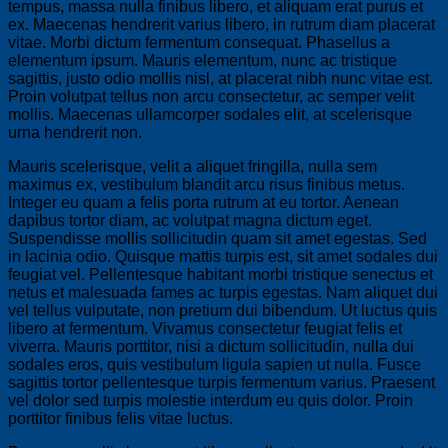
tempus, massa nulla finibus libero, et aliquam erat purus et
ex. Maecenas hendrerit varius libero, in rutrum diam placerat
vitae. Morbi dictum fermentum consequat. Phasellus a
elementum ipsum. Mauris elementum, nunc ac tristique
sagittis, justo odio mollis nisl, at placerat nibh nunc vitae est.
Proin volutpat tellus non arcu consectetur, ac semper velit
mollis. Maecenas ullamcorper sodales elit, at scelerisque
urna hendrerit non.
Mauris scelerisque, velit a aliquet fringilla, nulla sem
maximus ex, vestibulum blandit arcu risus finibus metus.
Integer eu quam a felis porta rutrum at eu tortor. Aenean
dapibus tortor diam, ac volutpat magna dictum eget.
Suspendisse mollis sollicitudin quam sit amet egestas. Sed
in lacinia odio. Quisque mattis turpis est, sit amet sodales dui
feugiat vel. Pellentesque habitant morbi tristique senectus et
netus et malesuada fames ac turpis egestas. Nam aliquet dui
vel tellus vulputate, non pretium dui bibendum. Ut luctus quis
libero at fermentum. Vivamus consectetur feugiat felis et
viverra. Mauris porttitor, nisi a dictum sollicitudin, nulla dui
sodales eros, quis vestibulum ligula sapien ut nulla. Fusce
sagittis tortor pellentesque turpis fermentum varius. Praesent
vel dolor sed turpis molestie interdum eu quis dolor. Proin
porttitor finibus felis vitae luctus.