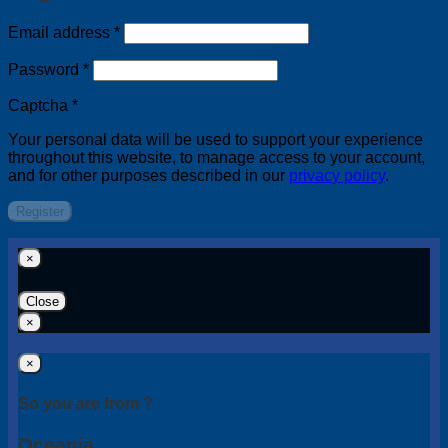
Required
Email address
*
Required
Password
*
Captcha
*
Your personal data will be used to support your experience
throughout this website, to manage access to your account,
and for other purposes described in our
privacy policy
.
Register
×
Close
×
×
So you are from ?
Oceania