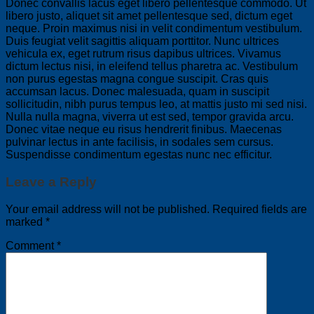
Donec convallis lacus eget libero pellentesque commodo. Ut
libero justo, aliquet sit amet pellentesque sed, dictum eget
neque. Proin maximus nisi in velit condimentum vestibulum.
Duis feugiat velit sagittis aliquam porttitor. Nunc ultrices
vehicula ex, eget rutrum risus dapibus ultrices. Vivamus
dictum lectus nisi, in eleifend tellus pharetra ac. Vestibulum
non purus egestas magna congue suscipit. Cras quis
accumsan lacus. Donec malesuada, quam in suscipit
sollicitudin, nibh purus tempus leo, at mattis justo mi sed nisi.
Nulla nulla magna, viverra ut est sed, tempor gravida arcu.
Donec vitae neque eu risus hendrerit finibus. Maecenas
pulvinar lectus in ante facilisis, in sodales sem cursus.
Suspendisse condimentum egestas nunc nec efficitur.
Leave a Reply
Your email address will not be published.
Required fields are
marked
*
Comment
*