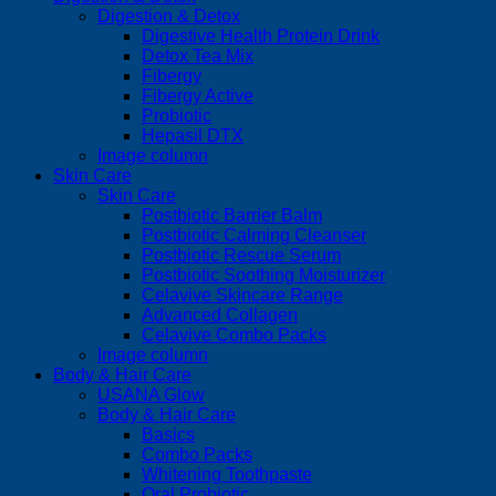
Digestion & Detox
Digestive Health Protein Drink
Detox Tea Mix
Fibergy
Fibergy Active
Probiotic
Hepasil DTX
Image column
Skin Care
Skin Care
Postbiotic Barrier Balm
Postbiotic Calming Cleanser
Postbiotic Rescue Serum
Postbiotic Soothing Moisturizer
Celavive Skincare Range
Advanced Collagen
Celavive Combo Packs
Image column
Body & Hair Care
USANA Glow
Body & Hair Care
Basics
Combo Packs
Whitening Toothpaste
Oral Probiotic