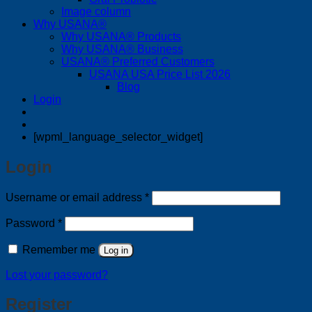
Image column
Why USANA®
Why USANA® Products
Why USANA® Business
USANA® Preferred Customers
USANA USA Price List 2026
Blog
Login
[wpml_language_selector_widget]
Login
Required
Username or email address
*
Required
Password
*
Remember me
Log in
Lost your password?
Register